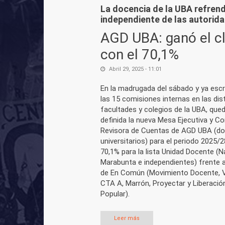
La docencia de la UBA refren
independiente de las autorida
AGD UBA: ganó el c
con el 70,1%
Abril 29, 2025 - 11:01
En la madrugada del sábado y ya esc
las 15 comisiones internas en las dis
facultades y colegios de la UBA, que
definida la nueva Mesa Ejecutiva y C
Revisora de Cuentas de AGD UBA (d
universitarios) para el periodo 2025/2
70,1% para la lista Unidad Docente (N
Marabunta e independientes) frente a
de En Común (Movimiento Docente, 
CTA A, Marrón, Proyectar y Liberació
Popular).
Leer más
sobre AGD UBA: ganó el clasis