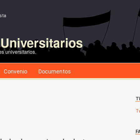
ista
Universitarios
s universitarios.
Convenio
Documentos
T
T
F