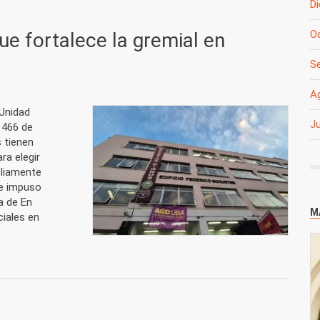
D
O
ue fortalece la gremial en
S
A
 Unidad
Ju
 466 de
 tienen
ra elegir
pliamente
se impuso
a de En
M
iales en
rtalece la gremial en Sociales