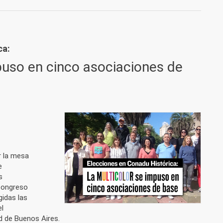
r en la Universidad de Buenos Aires
ca:
puso en cinco asociaciones de
r la mesa
e
s
 congreso
gidas las
l
d de Buenos Aires.