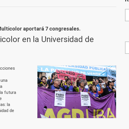
ilei, Unidad Docente para defender a la universidad y sus trabajadorxs
Multicolor aportará 7 congresales.
icolor en la Universidad de
F
lecciones
 una
da
la futura
e
as: la
nidad de