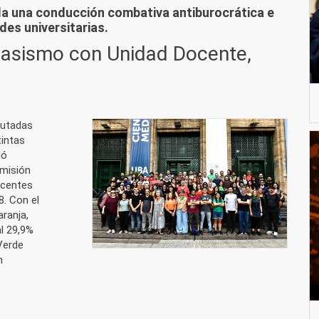
da una conducción combativa antiburocrática e
des universitarias.
lasismo con Unidad Docente,
rutadas
tintas
dó
omisión
ocentes
8. Con el
aranja,
l 29,9%
Verde
n
mo con Unidad Docente, con el 70,1%