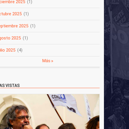
iciembre 2025
(1)
ctubre 2025
(1)
eptiembre 2025
(1)
gosto 2025
(1)
lio 2025
(4)
Más
AS VISTAS