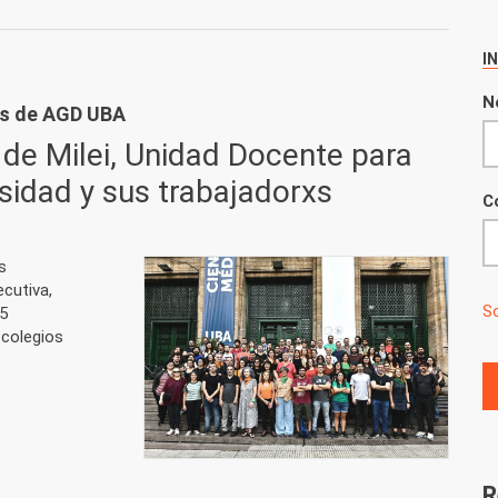
todxs al paro docente universitario
I
N
nes de AGD UBA
 de Milei, Unidad Docente para
rsidad y sus trabajadorxs
C
s
cutiva,
So
5
 colegios
R