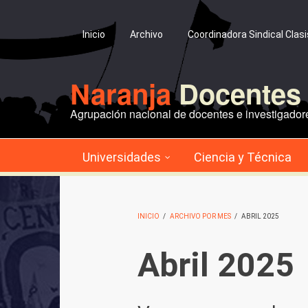
Pasar al contenido principal
Inicio
Archivo
Coordinadora Sindical Clas
Naranja
Docentes 
Agrupación nacional de docentes e investigadore
Universidades
Ciencia y Técnica
INICIO
/
ARCHIVO POR MES
/
ABRIL 2025
Abril 2025