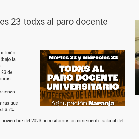
es 23 todxs al paro docente
molición
 (bajo la
a
y 23 de
horas
aciones.
ntras que
el 3.7%.
de noviembre del 2023 necesitamos un incremento salarial del