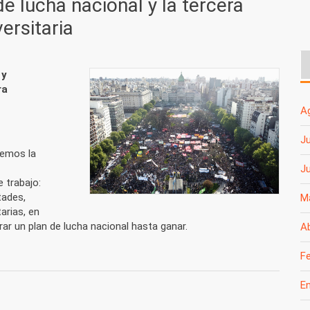
e lucha nacional y la tercera
ersitaria
 y
ra
A
Ju
vemos la
J
 trabajo:
tades,
M
arias, en
rar un plan de lucha nacional hasta ganar.
Ab
F
ha nacional y la tercera Marcha Federal Universitaria
E