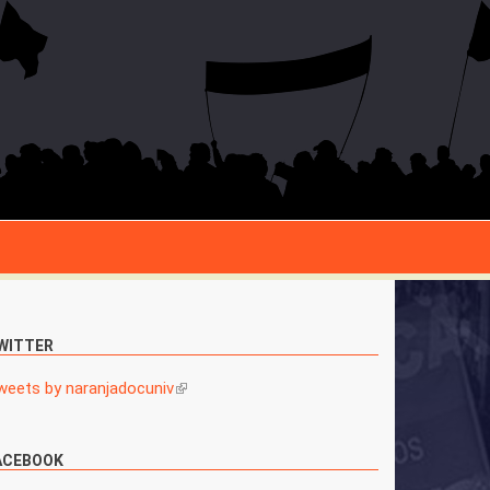
WITTER
weets by naranjadocuniv
(link is external)
ACEBOOK