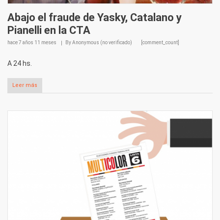
Abajo el fraude de Yasky, Catalano y
Pianelli en la CTA
hace
7 años 11 meses
By
Anonymous (no verificado)
[comment_count]
A 24 hs.
Leer más