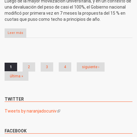
Luego de la mayor movilización universitaria, y en un contexto de
una devaluación del peso de casi el 100%, el Gobierno nacional
modificó por primera vez en 7 meses la propuesta del 15 % en
cuotas que puso como techo a principios de año.
Leer más
Páginas
1
2
3
4
siguiente ›
última »
TWITTER
Tweets by naranjadocuniv
(link is external)
FACEBOOK