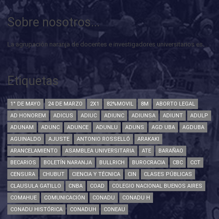
Sobre nosotros...
La agrupación naranja de docentes e investigadores universitarios es...
Etiquetas
1° DE MAYO
24 DE MARZO
2X1
82%MOVIL
8M
ABORTO LEGAL
AD HONOREM
ADICUS
ADIUC
ADIUNC
ADIUNSA
ADIUNT
ADULP
ADUNAM
ADUNC
ADUNCE
ADUNLU
ADUNS
AGD UBA
AGDUBA
AGUINALDO
AJUSTE
ANTONIO ROSSELLÓ
ARAKAKI
ARANCELAMIENTO
ASAMBLEA UNIVERSITARIA
ATE
BARAÑAO
BECARIOS
BOLETÍN NARANJA
BULLRICH
BUROCRACIA
CBC
CCT
CENSURA
CHUBUT
CIENCIA Y TÉCNICA
CIN
CLASES PÚBLICAS
CLAUSULA GATILLO
CNBA
COAD
COLEGIO NACIONAL BUENOS AIRES
COMAHUE
COMUNICACIÓN
CONADU
CONADU H
CONADU HISTÓRICA
CONADUH
CONEAU