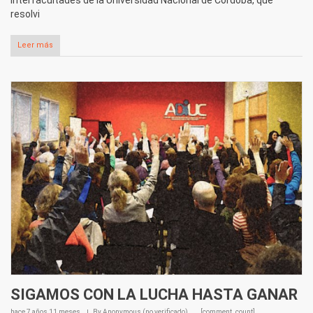
resolvi
Leer más
SIGAMOS CON LA LUCHA HASTA GANAR
hace
7 años 11 meses
By
Anonymous (no verificado)
[comment_count]