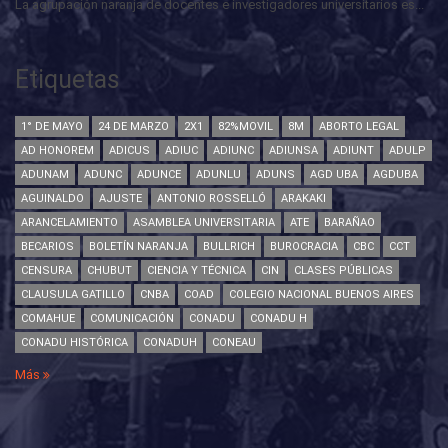
La agrupación naranja de docentes e investigadores universitarios es...
Etiquetas
1° DE MAYO
24 DE MARZO
2X1
82%MOVIL
8M
ABORTO LEGAL
AD HONOREM
ADICUS
ADIUC
ADIUNC
ADIUNSA
ADIUNT
ADULP
ADUNAM
ADUNC
ADUNCE
ADUNLU
ADUNS
AGD UBA
AGDUBA
AGUINALDO
AJUSTE
ANTONIO ROSSELLÓ
ARAKAKI
ARANCELAMIENTO
ASAMBLEA UNIVERSITARIA
ATE
BARAÑAO
BECARIOS
BOLETÍN NARANJA
BULLRICH
BUROCRACIA
CBC
CCT
CENSURA
CHUBUT
CIENCIA Y TÉCNICA
CIN
CLASES PÚBLICAS
CLAUSULA GATILLO
CNBA
COAD
COLEGIO NACIONAL BUENOS AIRES
COMAHUE
COMUNICACIÓN
CONADU
CONADU H
CONADU HISTÓRICA
CONADUH
CONEAU
Más