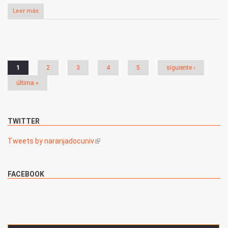
Leer más
Páginas
1
2
3
4
5
siguiente ›
última »
TWITTER
Tweets by naranjadocuniv
(link is external)
FACEBOOK