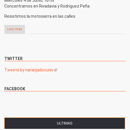
Miércoles 4 de Junio, 16 hs
Concentramos en Rivadavia y Rodriguez Peña
Resistimos la motosierra en las calles
Leer más
sobre A diez años de Niunamenos, todxs al congreso
TWITTER
Tweets by naranjadocuniv
(link is external)
FACEBOOK
ULTIMAS
(SOLAPA ACTIVA)