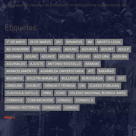
La agrupación naranja de docentes e investigadores universitarios es...
Etiquetas
1° DE MAYO
24 DE MARZO
2X1
82%MOVIL
8M
ABORTO LEGAL
AD HONOREM
ADICUS
ADIUC
ADIUNC
ADIUNSA
ADIUNT
ADULP
ADUNAM
ADUNC
ADUNCE
ADUNLU
ADUNS
AGD UBA
AGDUBA
AGUINALDO
AJUSTE
ANTONIO ROSSELLÓ
ARAKAKI
ARANCELAMIENTO
ASAMBLEA UNIVERSITARIA
ATE
BARAÑAO
BECARIOS
BOLETÍN NARANJA
BULLRICH
BUROCRACIA
CBC
CCT
CENSURA
CHUBUT
CIENCIA Y TÉCNICA
CIN
CLASES PÚBLICAS
CLAUSULA GATILLO
CNBA
COAD
COLEGIO NACIONAL BUENOS AIRES
COMAHUE
COMUNICACIÓN
CONADU
CONADU H
CONADU HISTÓRICA
CONADUH
CONEAU
Más