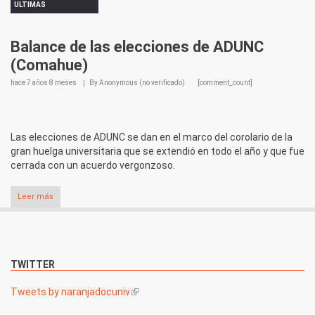
ULTIMAS
Balance de las elecciones de ADUNC
(Comahue)
hace
7 años 8 meses
By
Anonymous (no verificado)
[comment_count]
Las elecciones de ADUNC se dan en el marco del corolario de la
gran huelga universitaria que se extendió en todo el año y que fue
cerrada con un acuerdo vergonzoso.
Leer más
TWITTER
Tweets by naranjadocuniv
(link is external)