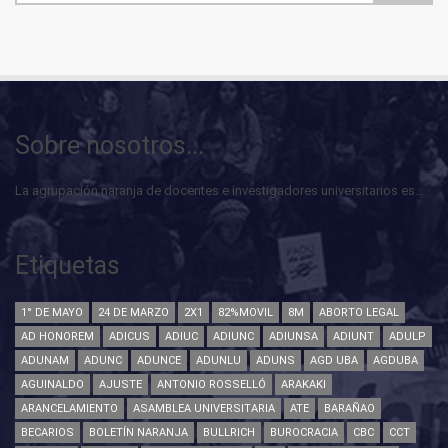
Sobre nosotros...
La agrupación naranja de docentes e investigadores universitarios es...
Etiquetas
1° DE MAYO
24 DE MARZO
2X1
82%MOVIL
8M
ABORTO LEGAL
AD HONOREM
ADICUS
ADIUC
ADIUNC
ADIUNSA
ADIUNT
ADULP
ADUNAM
ADUNC
ADUNCE
ADUNLU
ADUNS
AGD UBA
AGDUBA
AGUINALDO
AJUSTE
ANTONIO ROSSELLÓ
ARAKAKI
ARANCELAMIENTO
ASAMBLEA UNIVERSITARIA
ATE
BARAÑAO
BECARIOS
BOLETÍN NARANJA
BULLRICH
BUROCRACIA
CBC
CCT