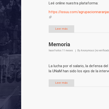
Leé online nuestra plataforma:
https://issuu.com/agrupacionnaranja
(link is external)
Leer más
Memoria
hace
9 años 11 meses
By
Anonymous (no verificad
La lucha por el salario, la defensa de
la UNaM han sido los ejes de la inter
Leer más