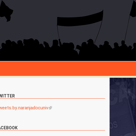
WITTER
weets by naranjadocuniv
(link is external)
ACEBOOK