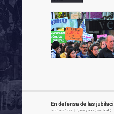
En defensa de las jubilac
hace
8 años 1 mes
By
Anonymous (no verificado)