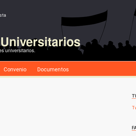
ista
Universitarios
s universitarios.
Convenio
Documentos
T
T
F