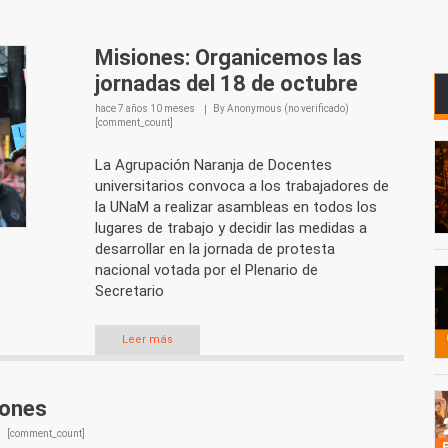
Misiones: Organicemos las
jornadas del 18 de octubre
hace
7 años 10 meses
By
Anonymous (no verificado)
[comment_count]
La Agrupación Naranja de Docentes
universitarios convoca a los trabajadores de
la UNaM a realizar asambleas en todos los
lugares de trabajo y decidir las medidas a
desarrollar en la jornada de protesta
nacional votada por el Plenario de
Secretario
Leer más
iones
[comment_count]