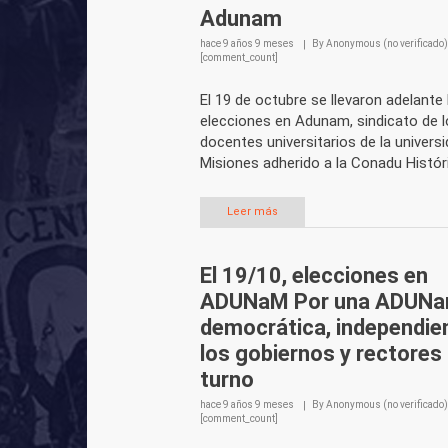
Adunam
hace
9 años 9 meses
By
Anonymous (no verificado)
[comment_count]
El 19 de octubre se llevaron adelante 
elecciones en Adunam, sindicato de l
docentes universitarios de la univers
Misiones adherido a la Conadu Histór
Leer más
El 19/10, elecciones en
ADUNaM Por una ADUN
democrática, independie
los gobiernos y rectores
turno
hace
9 años 9 meses
By
Anonymous (no verificado)
[comment_count]