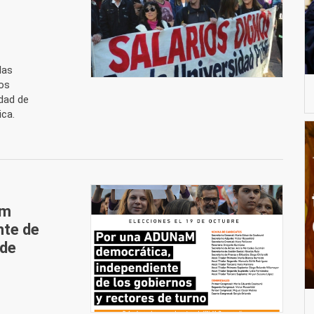
las
os
idad de
ica.
am
nte de
 de