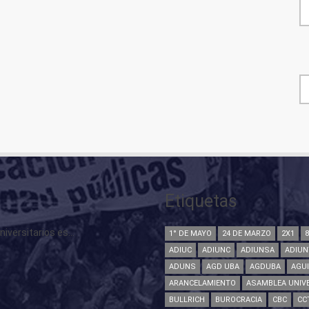
F
Etiquetas
versitarios es...
1° DE MAYO
24 DE MARZO
2X1
ADIUC
ADIUNC
ADIUNSA
ADIUN
ADUNS
AGD UBA
AGDUBA
AGU
ARANCELAMIENTO
ASAMBLEA UNIVE
BULLRICH
BUROCRACIA
CBC
CC