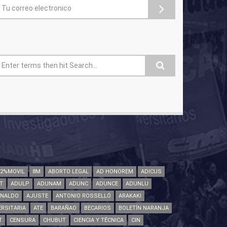
ormulario de búsqueda
82%MOVIL
8M
ABORTO LEGAL
AD HONOREM
ADICUS
T
ADULP
ADUNAM
ADUNC
ADUNCE
ADUNLU
INALDO
AJUSTE
ANTONIO ROSSELLÓ
ARAKAKI
RSITARIA
ATE
BARAÑAO
BECARIOS
BOLETÍN NARANJA
T
CENSURA
CHUBUT
CIENCIA Y TÉCNICA
CIN