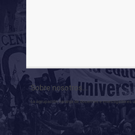
Sobre nosotros...
La agrupación naranja de docentes e investigadores uni