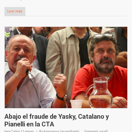
Leer más
Abajo el fraude de Yasky, Catalano y
Pianelli en la CTA
hace
7 años 11 meses
By
Anonymous (no verificado)
[comment_count]