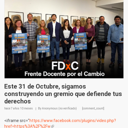
Este 31 de Octubre, sigamos
construyendo un gremio que defiende tus
derechos
hace
7 años 10 meses
By
Anonymous (no verificado)
[comment_count]
<iframe src="
https://www.facebook.com/plugins/video.php?
href=https%3A%2F%2Fw
(link is external)