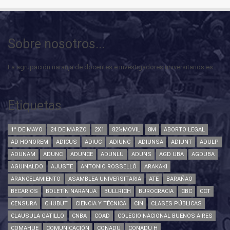
Sobre nosotros...
La agrupación naranja de docentes e investigadores universitarios es...
Etiquetas
1° DE MAYO
24 DE MARZO
2X1
82%MOVIL
8M
ABORTO LEGAL
AD HONOREM
ADICUS
ADIUC
ADIUNC
ADIUNSA
ADIUNT
ADULP
ADUNAM
ADUNC
ADUNCE
ADUNLU
ADUNS
AGD UBA
AGDUBA
AGUINALDO
AJUSTE
ANTONIO ROSSELLÓ
ARAKAKI
ARANCELAMIENTO
ASAMBLEA UNIVERSITARIA
ATE
BARAÑAO
BECARIOS
BOLETÍN NARANJA
BULLRICH
BUROCRACIA
CBC
CCT
CENSURA
CHUBUT
CIENCIA Y TÉCNICA
CIN
CLASES PÚBLICAS
CLAUSULA GATILLO
CNBA
COAD
COLEGIO NACIONAL BUENOS AIRES
COMAHUE
COMUNICACIÓN
CONADU
CONADU H