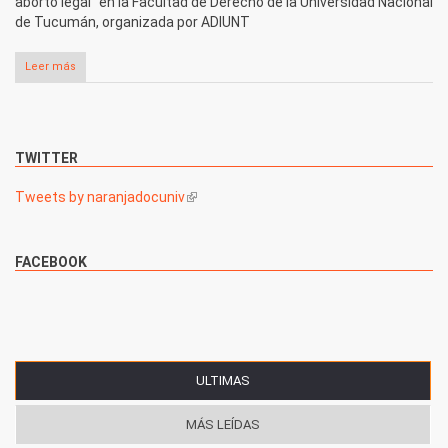
aborto legal" en la Facultad de Derecho de la Universidad Nacional
de Tucumán, organizada por ADIUNT
Leer más
TWITTER
Tweets by naranjadocuniv
(link is external)
FACEBOOK
ULTIMAS
(SOLAPA ACTIVA)
MÁS LEÍDAS