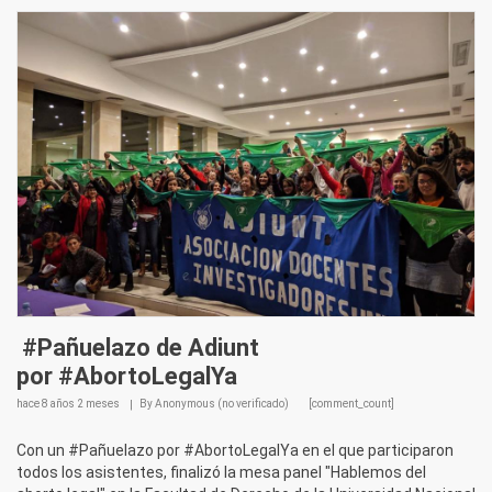
#Pañuelazo de Adiunt
por #AbortoLegalYa
hace
8 años 2 meses
By
Anonymous (no verificado)
[comment_count]
Con un #Pañuelazo por #AbortoLegalYa en el que participaron
todos los asistentes, finalizó la mesa panel "Hablemos del