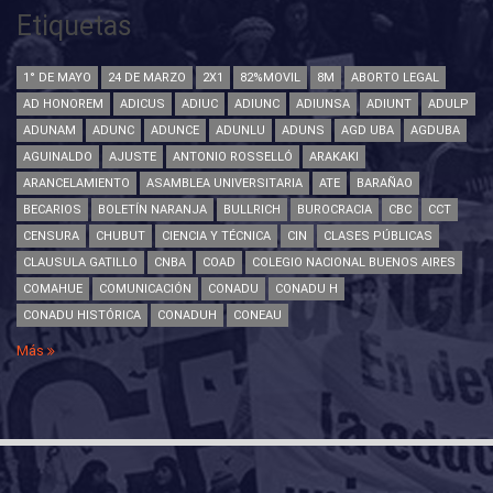
Etiquetas
1° DE MAYO
24 DE MARZO
2X1
82%MOVIL
8M
ABORTO LEGAL
AD HONOREM
ADICUS
ADIUC
ADIUNC
ADIUNSA
ADIUNT
ADULP
ADUNAM
ADUNC
ADUNCE
ADUNLU
ADUNS
AGD UBA
AGDUBA
AGUINALDO
AJUSTE
ANTONIO ROSSELLÓ
ARAKAKI
ARANCELAMIENTO
ASAMBLEA UNIVERSITARIA
ATE
BARAÑAO
BECARIOS
BOLETÍN NARANJA
BULLRICH
BUROCRACIA
CBC
CCT
CENSURA
CHUBUT
CIENCIA Y TÉCNICA
CIN
CLASES PÚBLICAS
CLAUSULA GATILLO
CNBA
COAD
COLEGIO NACIONAL BUENOS AIRES
COMAHUE
COMUNICACIÓN
CONADU
CONADU H
CONADU HISTÓRICA
CONADUH
CONEAU
Más