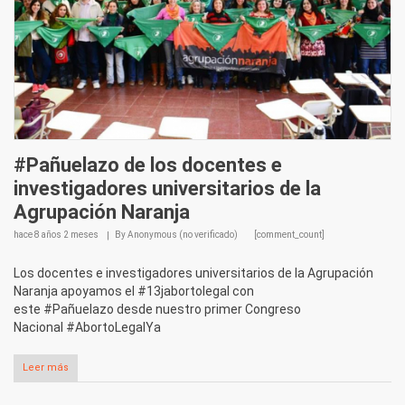
#Pañuelazo de los docentes e
investigadores universitarios de la
Agrupación Naranja
hace
8 años 2 meses
By
Anonymous (no verificado)
[comment_count]
Los docentes e investigadores universitarios de la Agrupación
Naranja apoyamos el #13jabortolegal con
este #Pañuelazo desde nuestro primer Congreso
Nacional #AbortoLegalYa
Leer más