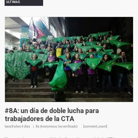
ULTIMAS
#8A: un día de doble lucha para
trabajadores de la CTA
hace
8 años 4 días
By
Anonymous (no verificado)
[comment_count]