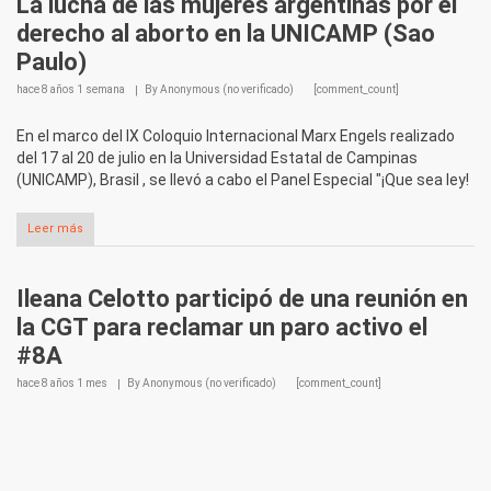
La lucha de las mujeres argentinas por el
derecho al aborto en la UNICAMP (Sao
Paulo)
hace
8 años 1 semana
By
Anonymous (no verificado)
[comment_count]
En el marco del IX Coloquio Internacional Marx Engels realizado
del 17 al 20 de julio en la Universidad Estatal de Campinas
(UNICAMP), Brasil , se llevó a cabo el Panel Especial "¡Que sea ley!
Leer más
Ileana Celotto participó de una reunión en
la CGT para reclamar un paro activo el
#8A
hace
8 años 1 mes
By
Anonymous (no verificado)
[comment_count]