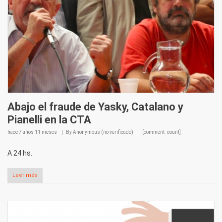
Abajo el fraude de Yasky, Catalano y
Pianelli en la CTA
hace
7 años 11 meses
By
Anonymous (no verificado)
[comment_count]
A 24 hs.
Leer más