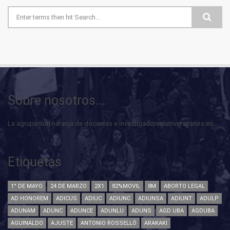
Formulario de búsqueda
Sobre nosotros...
La agrupación naranja de docentes e investigadores universitarios es...
Etiquetas
1° DE MAYO
24 DE MARZO
2X1
82%MOVIL
8M
ABORTO LEGAL
AD HONOREM
ADICUS
ADIUC
ADIUNC
ADIUNSA
ADIUNT
ADULP
ADUNAM
ADUNC
ADUNCE
ADUNLU
ADUNS
AGD UBA
AGDUBA
AGUINALDO
AJUSTE
ANTONIO ROSSELLÓ
ARAKAKI