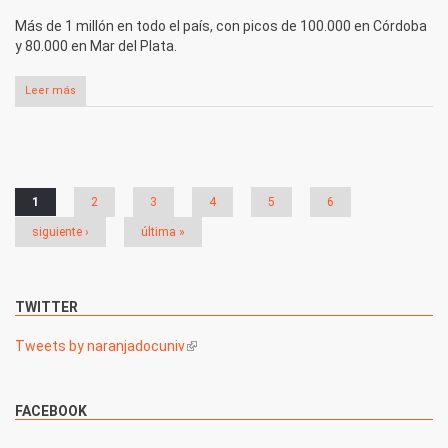
Más de 1 millón en todo el país, con picos de 100.000 en Córdoba
y 80.000 en Mar del Plata.
Leer más
Páginas
1
2
3
4
5
6
siguiente ›
última »
TWITTER
Tweets by naranjadocuniv
(link is external)
FACEBOOK