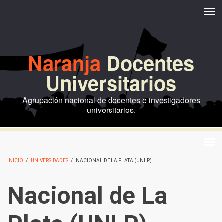
Pasar al contenido principal
Naranja
Docentes
Universitarios
Agrupación nacional de docentes e investigadores
universitarios.
INICIO
/
UNIVERSIDADES
/
NACIONAL DE LA PLATA (UNLP)
Nacional de La