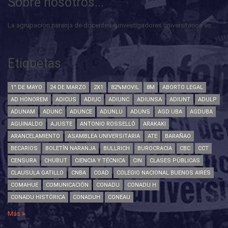
Sobre nosotros...
La agrupación naranja de docentes e investigadores universitarios es...
Etiquetas
1° DE MAYO
24 DE MARZO
2X1
82%MOVIL
8M
ABORTO LEGAL
AD HONOREM
ADICUS
ADIUC
ADIUNC
ADIUNSA
ADIUNT
ADULP
ADUNAM
ADUNC
ADUNCE
ADUNLU
ADUNS
AGD UBA
AGDUBA
AGUINALDO
AJUSTE
ANTONIO ROSSELLÓ
ARAKAKI
ARANCELAMIENTO
ASAMBLEA UNIVERSITARIA
ATE
BARAÑAO
BECARIOS
BOLETÍN NARANJA
BULLRICH
BUROCRACIA
CBC
CCT
CENSURA
CHUBUT
CIENCIA Y TÉCNICA
CIN
CLASES PÚBLICAS
CLAUSULA GATILLO
CNBA
COAD
COLEGIO NACIONAL BUENOS AIRES
COMAHUE
COMUNICACIÓN
CONADU
CONADU H
CONADU HISTÓRICA
CONADUH
CONEAU
Más