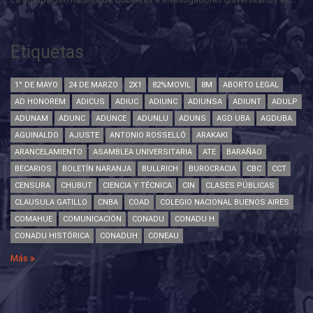
Etiquetas
1° DE MAYO
24 DE MARZO
2X1
82%MOVIL
8M
ABORTO LEGAL
AD HONOREM
ADICUS
ADIUC
ADIUNC
ADIUNSA
ADIUNT
ADULP
ADUNAM
ADUNC
ADUNCE
ADUNLU
ADUNS
AGD UBA
AGDUBA
AGUINALDO
AJUSTE
ANTONIO ROSSELLÓ
ARAKAKI
ARANCELAMIENTO
ASAMBLEA UNIVERSITARIA
ATE
BARAÑAO
BECARIOS
BOLETÍN NARANJA
BULLRICH
BUROCRACIA
CBC
CCT
CENSURA
CHUBUT
CIENCIA Y TÉCNICA
CIN
CLASES PÚBLICAS
CLAUSULA GATILLO
CNBA
COAD
COLEGIO NACIONAL BUENOS AIRES
COMAHUE
COMUNICACIÓN
CONADU
CONADU H
CONADU HISTÓRICA
CONADUH
CONEAU
Más