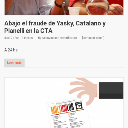
Abajo el fraude de Yasky, Catalano y
Pianelli en la CTA
hace
7 años 11 meses
By
Anonymous (no verificado)
[comment_count]
A 24 hs.
Leer más