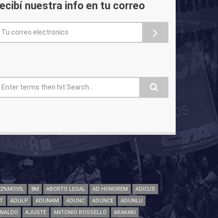
ecibí nuestra info en tu correo
ormulario de búsqueda
82%MOVIL
8M
ABORTO LEGAL
AD HONOREM
ADICUS
T
ADULP
ADUNAM
ADUNC
ADUNCE
ADUNLU
INALDO
AJUSTE
ANTONIO ROSSELLÓ
ARAKAKI