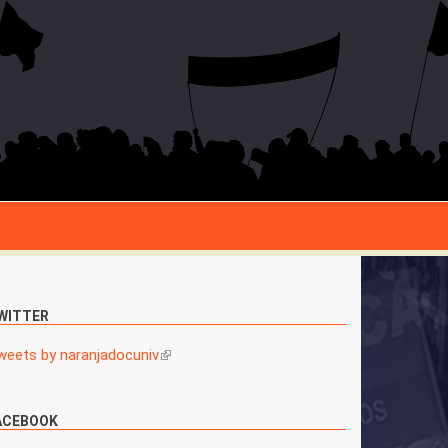
WITTER
weets by naranjadocuniv
(link is external)
ACEBOOK