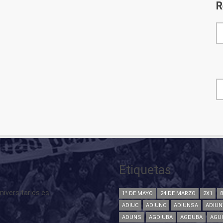
R
F
Etiquetas
versitarios es...
1° DE MAYO
24 DE MARZO
2X1
ADIUC
ADIUNC
ADIUNSA
ADIUN
ADUNS
AGD UBA
AGDUBA
AGU