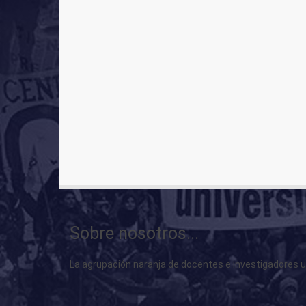
Sobre nosotros...
La agrupación naranja de docentes e investigadores uni