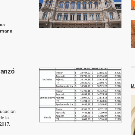
los
semana
n
lcanzó
M
ducación
de la
 2017.