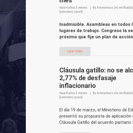
mes
hace
6 años 5 meses
By
Anonymous (no verificado)
[comment_count]
Inadmisible. Asambleas en todos 
lugares de trabajo. Congreso la 
próxima que fije un plan de acció
Leer más
Cláusula gatillo: no se a
2,77% de desfasaje
inflacionario
hace
8 años 3 meses
By
Anonymous (no verificado)
[comment_count]
El día 19 de marzo, el Ministerio de E
presentó su propuesta de aplicación 
Cláusula Gatillo del acuerdo paritario