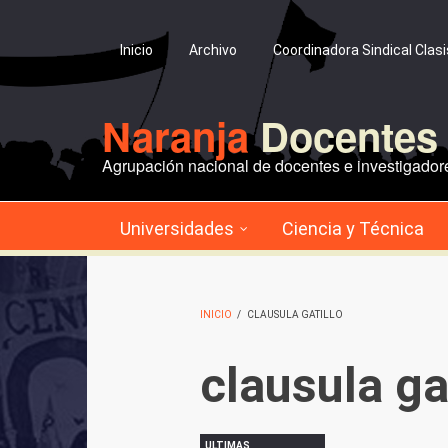
Pasar al contenido principal
Inicio
Archivo
Coordinadora Sindical Clas
Naranja
Docentes 
Agrupación nacional de docentes e investigadore
Universidades
Ciencia y Técnica
INICIO
/
CLAUSULA GATILLO
clausula ga
ULTIMAS