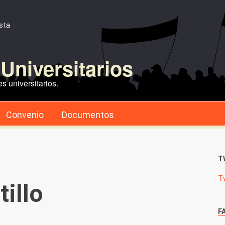
ista
Universitarios
s universitarios.
Convenio
Documentos
T
T
tillo
F