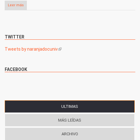
Leer más
sobre Resoluciones del Plenario de la Agrupación Naranja
TWITTER
Tweets by naranjadocuniv
(link is external)
FACEBOOK
ULTIMAS
(SOLAPA ACTIVA)
MÁS LEÍDAS
ARCHIVO