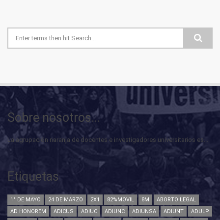
Formulario de búsqueda
Sobre nosotros...
La agrupación naranja de docentes e investigadores universitarios es...
Etiquetas
1° DE MAYO
24 DE MARZO
2X1
82%MOVIL
8M
ABORTO LEGAL
AD HONOREM
ADICUS
ADIUC
ADIUNC
ADIUNSA
ADIUNT
ADULP