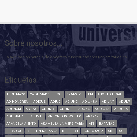
Sobre nosotros...
La agrupación naranja de docentes e investigadores universitarios es...
Etiquetas
1° DE MAYO
24 DE MARZO
2X1
82%MOVIL
8M
ABORTO LEGAL
AD HONOREM
ADICUS
ADIUC
ADIUNC
ADIUNSA
ADIUNT
ADULP
ADUNAM
ADUNC
ADUNCE
ADUNLU
ADUNS
AGD UBA
AGDUBA
AGUINALDO
AJUSTE
ANTONIO ROSSELLÓ
ARAKAKI
ARANCELAMIENTO
ASAMBLEA UNIVERSITARIA
ATE
BARAÑAO
BECARIOS
BOLETÍN NARANJA
BULLRICH
BUROCRACIA
CBC
CCT