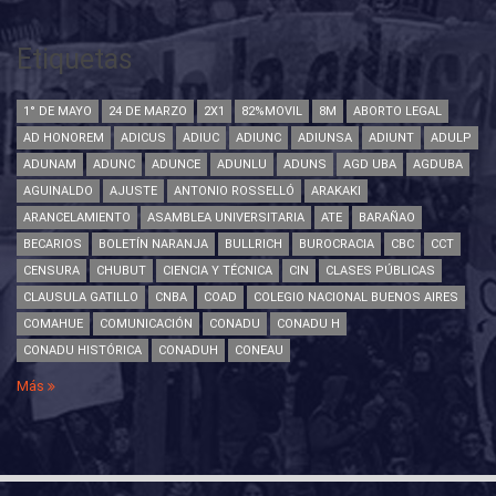
Etiquetas
1° DE MAYO
24 DE MARZO
2X1
82%MOVIL
8M
ABORTO LEGAL
AD HONOREM
ADICUS
ADIUC
ADIUNC
ADIUNSA
ADIUNT
ADULP
ADUNAM
ADUNC
ADUNCE
ADUNLU
ADUNS
AGD UBA
AGDUBA
AGUINALDO
AJUSTE
ANTONIO ROSSELLÓ
ARAKAKI
ARANCELAMIENTO
ASAMBLEA UNIVERSITARIA
ATE
BARAÑAO
BECARIOS
BOLETÍN NARANJA
BULLRICH
BUROCRACIA
CBC
CCT
CENSURA
CHUBUT
CIENCIA Y TÉCNICA
CIN
CLASES PÚBLICAS
CLAUSULA GATILLO
CNBA
COAD
COLEGIO NACIONAL BUENOS AIRES
COMAHUE
COMUNICACIÓN
CONADU
CONADU H
CONADU HISTÓRICA
CONADUH
CONEAU
Más