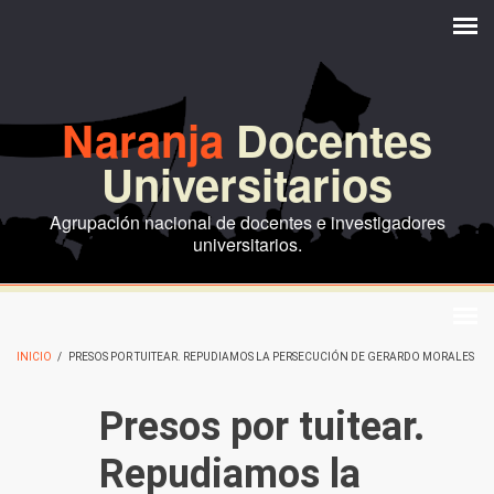
Pasar al contenido principal
Naranja
Docentes
Universitarios
Agrupación nacional de docentes e investigadores
universitarios.
INICIO
/
PRESOS POR TUITEAR. REPUDIAMOS LA PERSECUCIÓN DE GERARDO MORALES
Presos por tuitear.
Repudiamos la