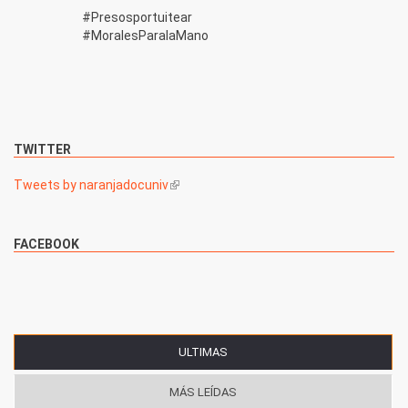
#Presosportuitear
#MoralesParalaMano
TWITTER
Tweets by naranjadocuniv
(link is external)
FACEBOOK
ULTIMAS
(SOLAPA ACTIVA)
MÁS LEÍDAS