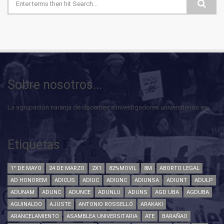
Formulario de búsqueda
Sobre nosotros...
La agrupación naranja de docentes e investigadores universitarios es...
Etiquetas
1° DE MAYO
24 DE MARZO
2X1
82%MOVIL
8M
ABORTO LEGAL
AD HONOREM
ADICUS
ADIUC
ADIUNC
ADIUNSA
ADIUNT
ADULP
ADUNAM
ADUNC
ADUNCE
ADUNLU
ADUNS
AGD UBA
AGDUBA
AGUINALDO
AJUSTE
ANTONIO ROSSELLÓ
ARAKAKI
ARANCELAMIENTO
ASAMBLEA UNIVERSITARIA
ATE
BARAÑAO