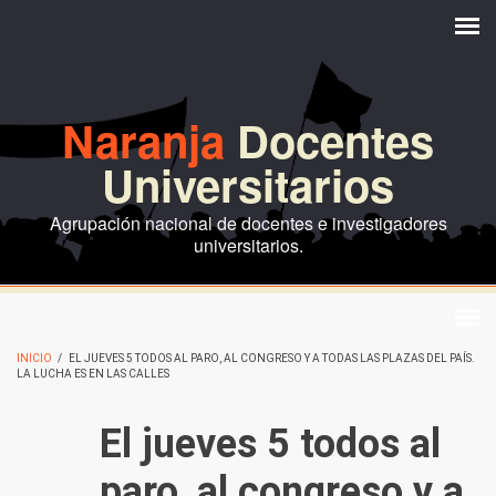
Pasar al contenido principal
Naranja
Docentes
Universitarios
Agrupación nacional de docentes e investigadores
universitarios.
INICIO
/
EL JUEVES 5 TODOS AL PARO, AL CONGRESO Y A TODAS LAS PLAZAS DEL PAÍS.
LA LUCHA ES EN LAS CALLES
El jueves 5 todos al
paro, al congreso y a