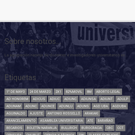
Sobre nosotros...
La agrupación naranja de docentes e investigadores universitarios es...
Etiquetas
1° DE MAYO
24 DE MARZO
2X1
82%MOVIL
8M
ABORTO LEGAL
AD HONOREM
ADICUS
ADIUC
ADIUNC
ADIUNSA
ADIUNT
ADULP
ADUNAM
ADUNC
ADUNCE
ADUNLU
ADUNS
AGD UBA
AGDUBA
AGUINALDO
AJUSTE
ANTONIO ROSSELLÓ
ARAKAKI
ARANCELAMIENTO
ASAMBLEA UNIVERSITARIA
ATE
BARAÑAO
BECARIOS
BOLETÍN NARANJA
BULLRICH
BUROCRACIA
CBC
CCT